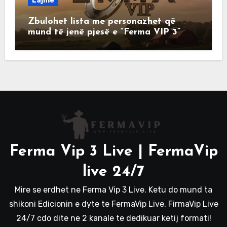
Lajme
Zbulohet lista me personazhet që
mund të jenë pjesë e “Ferma VIP 3”
Ferma Vip 3 Live | FermaVip
live 24/7
Mire se erdhet ne Ferma Vip 3 Live. Ketu do mund ta
shikoni Edicionin e dyte te FermaVip Live. FirmaVip Live
24/7 cdo dite ne 2 kanale te dedikuar ketij formati!